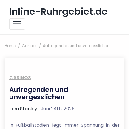
Skip to content
Inline-Ruhrgebiet.de
Home
Casinos
Aufregenden und unvergesslichen
CASINOS
Aufregenden und
unvergesslichen
Iona Stanley
| Juni 24th, 2026
In Fußballstadien liegt immer Spannung in der