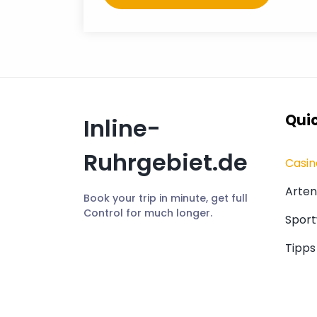
Quic
Inline-
Ruhrgebiet.de
Casin
Arten
Book your trip in minute, get full
Control for much longer.
Spor
Tipp