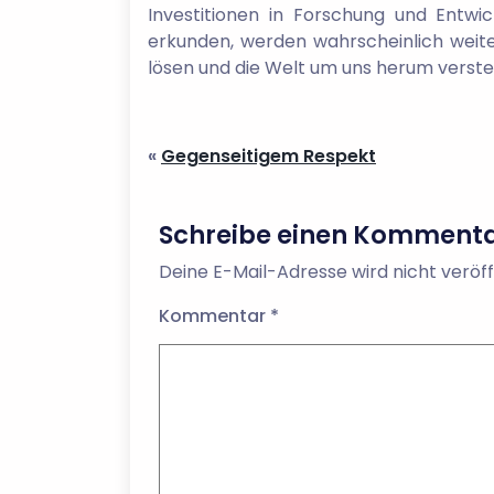
Investitionen in Forschung und Entw
erkunden, werden wahrscheinlich weite
lösen und die Welt um uns herum verst
«
Gegenseitigem Respekt
Schreibe einen Komment
Deine E-Mail-Adresse wird nicht veröff
Kommentar
*