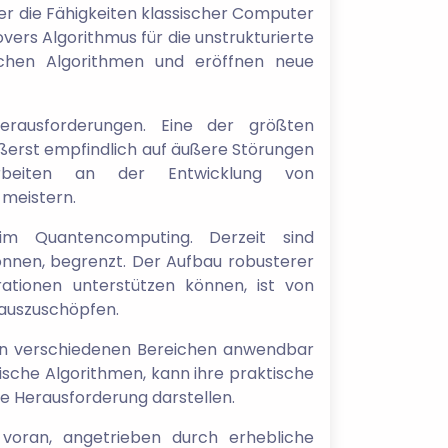
r die Fähigkeiten klassischer Computer
ers Algorithmus für die unstrukturierte
ischen Algorithmen und eröffnen neue
rausforderungen. Eine der größten
äußerst empfindlich auf äußere Störungen
rbeiten an der Entwicklung von
meistern.
 im Quantencomputing. Derzeit sind
önnen, begrenzt. Der Aufbau robusterer
tionen unterstützen können, ist von
 auszuschöpfen.
e in verschiedenen Bereichen anwendbar
sche Algorithmen, kann ihre praktische
e Herausforderung darstellen.
 voran, angetrieben durch erhebliche