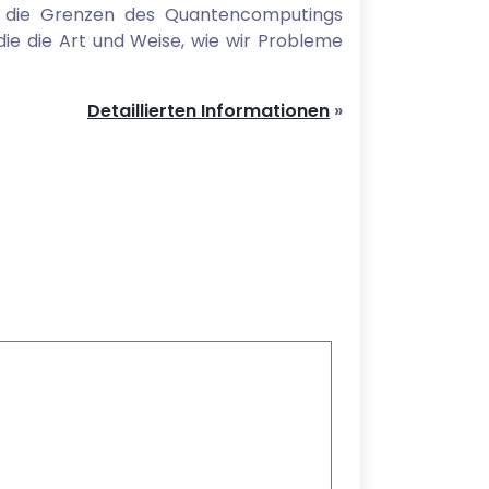
er die Grenzen des Quantencomputings
ie die Art und Weise, wie wir Probleme
Detaillierten Informationen
»