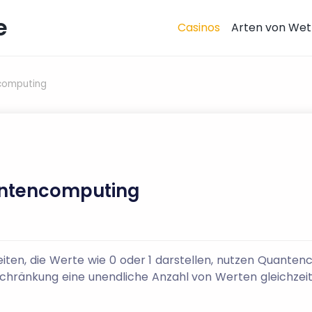
e
Casinos
Arten von Wet
computing
ntencomputing
en, die Werte wie 0 oder 1 darstellen, nutzen Quantenc
chränkung eine unendliche Anzahl von Werten gleichzeiti