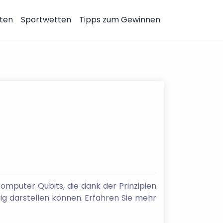
ten
Sportwetten
Tipps zum Gewinnen
omputer Qubits, die dank der Prinzipien
g darstellen können. Erfahren Sie mehr