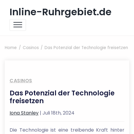
Skip to content
Inline-Ruhrgebiet.de
Home
Casinos
Das Potenzial der Technologie freisetzen
CASINOS
Das Potenzial der Technologie
freisetzen
Iona Stanley
| Juli 18th, 2024
Die Technologie ist eine treibende Kraft hinter