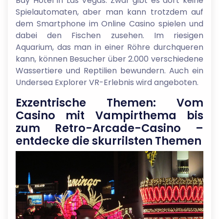
Bay Hotel in Las Vegas. Zwar gibt es dort keine
Spielautomaten, aber man kann trotzdem auf
dem Smartphone im Online Casino spielen und
dabei den Fischen zusehen. Im riesigen
Aquarium, das man in einer Röhre durchqueren
kann, können Besucher über 2.000 verschiedene
Wassertiere und Reptilien bewundern. Auch ein
Undersea Explorer VR-Erlebnis wird angeboten.
Exzentrische Themen: Vom
Casino mit Vampirthema bis
zum Retro-Arcade-Casino –
entdecke die skurrilsten Themen