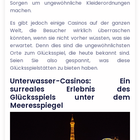
Sorgen um ungewöhnliche Kleiderordnungen
machen.
Es gibt jedoch einige Casinos auf der ganzen
Welt, die Besucher wirklich überraschen
könnten, wenn sie nicht vorher wüssten, was sie
erwartet. Denn dies sind die ungewöhnlichsten
Orte zum Glücksspiel, die heute bekannt sind.
Seien Sie also gespannt, was diese
Glücksspielstätten zu bieten haben.
Unterwasser-Casinos: Ein
surreales Erlebnis des
Glücksspiels unter dem
Meeresspiegel