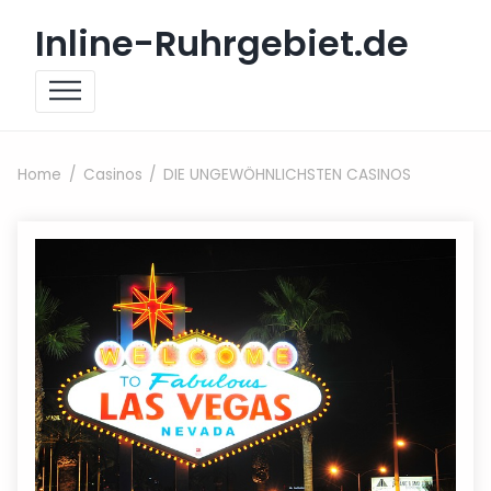
Skip to content
Inline-Ruhrgebiet.de
Home
Casinos
DIE UNGEWÖHNLICHSTEN CASINOS