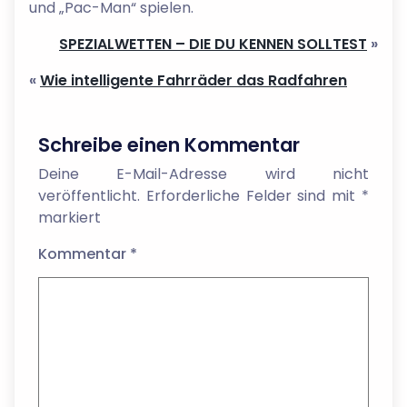
und „Pac-Man“ spielen.
SPEZIALWETTEN – DIE DU KENNEN SOLLTEST
»
«
Wie intelligente Fahrräder das Radfahren
Schreibe einen Kommentar
Deine E-Mail-Adresse wird nicht
veröffentlicht.
Erforderliche Felder sind mit
*
markiert
Kommentar
*