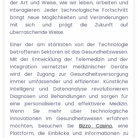
der Art und Weise, wie wir leben, arbeiten und
interagieren. Jeder technologische Fortschritt
bringt neue Möglichkeiten und Veränderungen
mit sich und prägt die Zukunft auf
überraschende Weise.
Einer der am stärksten von der Technologie
betroffenen Sektoren ist das Gesundheitswesen.
Mit der Entwicklung der Telemedizin und der
Integration vernetzter medizinischer Geräte
wird der Zugang zur Gesundheitsversorgung
immer umfassender und effizienter. Künstliche
Intelligenz und Datenanalyse revolutionieren
Diagnosen und Behandlungen und sorgen für
eine personalisierte und effektivere Medizin.
Wenn Sie mehr über technologische
Innovationen im Gesundheitswesen erfahren
möchten, besuchen Sie
Bizzo Casino
, eine
Plattform, die Einblicke und Informationen zu