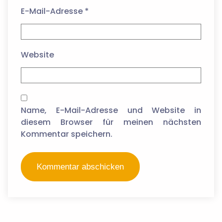
E-Mail-Adresse
*
Website
Name, E-Mail-Adresse und Website in
diesem Browser für meinen nächsten
Kommentar speichern.