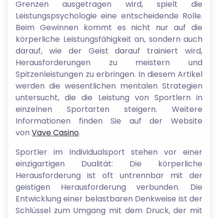
Grenzen ausgetragen wird, spielt die
Leistungspsychologie eine entscheidende Rolle.
Beim Gewinnen kommt es nicht nur auf die
körperliche Leistungsfähigkeit an, sondern auch
darauf, wie der Geist darauf trainiert wird,
Herausforderungen zu meistern und
Spitzenleistungen zu erbringen. In diesem Artikel
werden die wesentlichen mentalen Strategien
untersucht, die die Leistung von Sportlern in
einzelnen Sportarten steigern. Weitere
Informationen finden Sie auf der Website
von
Vave Casino
.
Sportler im Individualsport stehen vor einer
einzigartigen Dualität: Die körperliche
Herausforderung ist oft untrennbar mit der
geistigen Herausforderung verbunden. Die
Entwicklung einer belastbaren Denkweise ist der
Schlüssel zum Umgang mit dem Druck, der mit