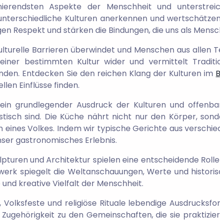
aszinierendsten Aspekte der Menschheit und unterstr
unterschiedliche Kulturen anerkennen und wertschätzen, 
gen Respekt und stärken die Bindungen, die uns als Mens
 kulturelle Barrieren überwindet und Menschen aus allen Te
 einer bestimmten Kultur wider und vermittelt Traditi
inden. Entdecken Sie den reichen Klang der Kulturen im
B
llen Einflüsse finden.
ein grundlegender Ausdruck der Kulturen und offenba
istisch sind. Die Küche nährt nicht nur den Körper, so
 eines Volkes. Indem wir typische Gerichte aus verschie
nser gastronomisches Erlebnis.
pturen und Architektur spielen eine entscheidende Roll
twerk spiegelt die Weltanschauungen, Werte und histori
le und kreative Vielfalt der Menschheit.
e, Volksfeste und religiöse Rituale lebendige Ausdrucks
d Zugehörigkeit zu den Gemeinschaften, die sie praktizie