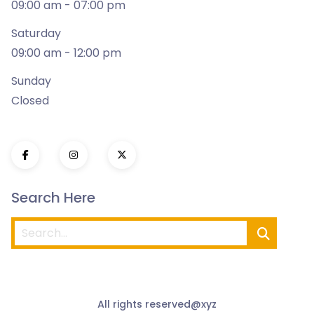
09:00 am - 07:00 pm
Saturday
09:00 am - 12:00 pm
Sunday
Closed
Search Here
All rights reserved@xyz