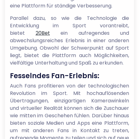
eine Plattform für ständige Verbesserung.
Parallel dazu, so wie die Technologie die
Entwicklung im Sport vorantreibt,
bietet
20Bet
ein aufregendes und
abwechslungsreiches Erlebnis in einer anderen
Umgebung. Obwohl der Schwerpunkt auf Sport
liegt, bietet die Plattform auch Möglichkeiten,
vielfältige Unterhaltung und Spaß zu erkunden.
Fesselndes Fan-Erlebnis:
Auch Fans profitieren von der technologischen
Revolution im Sport. Mit hochauflösenden
Übertragungen, einzigartigen Kamerawinkeln
und virtueller Realität können sich die Zuschauer
wie mitten im Geschehen fühlen. Darüber hinaus
bieten soziale Medien und Apps eine Plattform,
um mit anderen Fans in Kontakt zu treten,
aufregende Momente zu teilen und sich auf neue