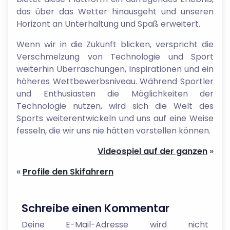
das über das Wetter hinausgeht und unseren
Horizont an Unterhaltung und Spaß erweitert.
Wenn wir in die Zukunft blicken, verspricht die
Verschmelzung von Technologie und Sport
weiterhin Überraschungen, Inspirationen und ein
höheres Wettbewerbsniveau. Während Sportler
und Enthusiasten die Möglichkeiten der
Technologie nutzen, wird sich die Welt des
Sports weiterentwickeln und uns auf eine Weise
fesseln, die wir uns nie hätten vorstellen können.
Videospiel auf der ganzen
»
«
Profile den Skifahrern
Schreibe einen Kommentar
Deine E-Mail-Adresse wird nicht