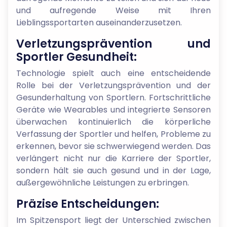
und aufregende Weise mit Ihren
Lieblingssportarten auseinanderzusetzen.
Verletzungsprävention und
Sportler Gesundheit:
Technologie spielt auch eine entscheidende
Rolle bei der Verletzungsprävention und der
Gesunderhaltung von Sportlern. Fortschrittliche
Geräte wie Wearables und integrierte Sensoren
überwachen kontinuierlich die körperliche
Verfassung der Sportler und helfen, Probleme zu
erkennen, bevor sie schwerwiegend werden. Das
verlängert nicht nur die Karriere der Sportler,
sondern hält sie auch gesund und in der Lage,
außergewöhnliche Leistungen zu erbringen.
Präzise Entscheidungen:
Im Spitzensport liegt der Unterschied zwischen