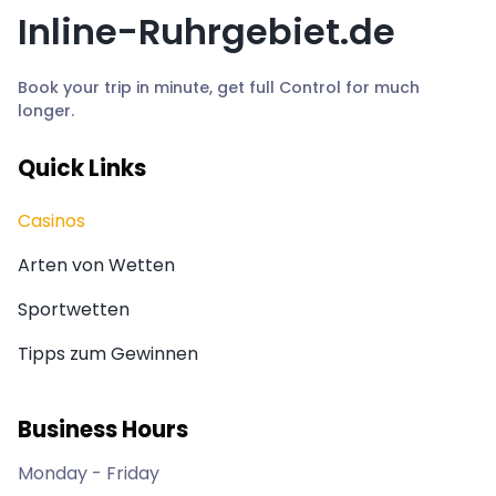
Inline-Ruhrgebiet.de
Book your trip in minute, get full Control for much
longer.
Quick Links
Casinos
Arten von Wetten
Sportwetten
Tipps zum Gewinnen
Business Hours
Monday - Friday