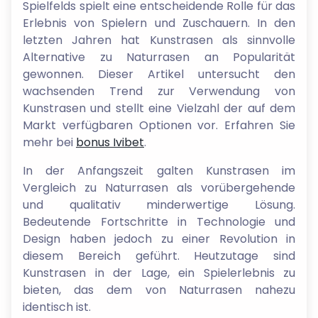
Spielfelds spielt eine entscheidende Rolle für das
Erlebnis von Spielern und Zuschauern. In den
letzten Jahren hat Kunstrasen als sinnvolle
Alternative zu Naturrasen an Popularität
gewonnen. Dieser Artikel untersucht den
wachsenden Trend zur Verwendung von
Kunstrasen und stellt eine Vielzahl der auf dem
Markt verfügbaren Optionen vor. Erfahren Sie
mehr bei
bonus Ivibet
.
In der Anfangszeit galten Kunstrasen im
Vergleich zu Naturrasen als vorübergehende
und qualitativ minderwertige Lösung.
Bedeutende Fortschritte in Technologie und
Design haben jedoch zu einer Revolution in
diesem Bereich geführt. Heutzutage sind
Kunstrasen in der Lage, ein Spielerlebnis zu
bieten, das dem von Naturrasen nahezu
identisch ist.