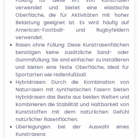
Füllung für diese Art von Kunstrasen
verwendet und bietet eine elastische
Oberfläche, die für Aktivitäten mit hoher
Belastung geeignet ist. Es wird häufig auf
American-Football- und Rugbyfeldern
verwendet.
Rasen ohne Füllung: Diese Kunstrasenflächen
benötigen keine zusätzliche Sand- oder
Gummifüllung. Sie sind einfacher zu installieren
und bieten eine feste Oberfläche, ideal für
Sportarten wie Hallenfußball.
Hybridrasen: Durch die Kombination von
Naturrasen mit synthetischen Fasern bieten
Hybridrasen das Beste aus beiden Welten und
kombinieren die Stabilität und Haltbarkeit von
Kunststoffen mit dem natürlichen Gefühl
natürlicher Rasenflächen.
Überlegungen bei der Auswahl eines
Kunstrasens