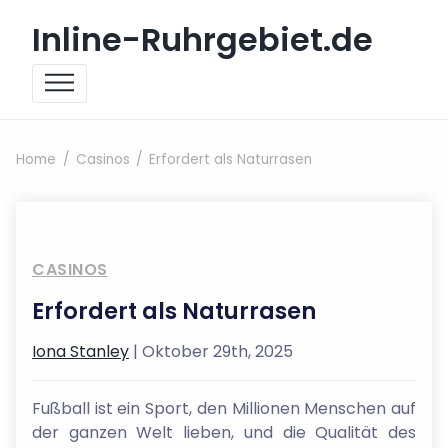
Skip to content
Inline-Ruhrgebiet.de
Home
Casinos
Erfordert als Naturrasen
CASINOS
Erfordert als Naturrasen
Iona Stanley
| Oktober 29th, 2025
Fußball ist ein Sport, den Millionen Menschen auf
der ganzen Welt lieben, und die Qualität des