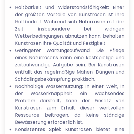
Haltbarkeit und Widerstandsfähigkeit: Einer
der größten Vorteile von Kunstrasen ist ihre
Haltbarkeit. Während sich Naturrasen mit der
Zeit, insbesondere bei widrigen
Wetterbedingungen, abnutzen kann, behalten
Kunstrasen ihre Qualität und Festigkeit.
Geringerer Wartungsaufwand: Die Pflege
eines Naturrasens kann eine kostspielige und
zeitaufwändige Aufgabe sein. Bei Kunstrasen
entfällt das regelmäßige Mähen, Düngen und
Schädlingsbekämpfung praktisch.
Nachhaltige Wassernutzung: In einer Welt, in
der Wasserknappheit ein wachsendes
Problem darstellt, kann der Einsatz von
Kunstrasen zum Erhalt dieser wertvollen
Ressource beitragen, da keine ständige
Bewässerung erforderlich ist.
Konsistentes Spiel: Kunstrasen bietet eine