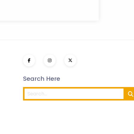
Search Here