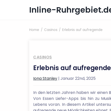
Skip to content
Inline-Ruhrgebiet.d
Home
Casinos
Erlebnis auf aufregende
CASINOS
Erlebnis auf aufregende
Iona Stanley
| Januar 22nd, 2025
In den letzten Jahren haben wir einen B
Von Essen Liefer-Apps bis hin zu Musi
Lebens voran. In diesem Artikel unters
aufregende neue Möglichkeiten ebnet. 