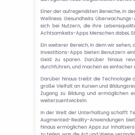
Einer der aufregendsten Bereiche, in d
Wellness. Gesundheits Überwachungs-Ap
sich bei Nutzern, die ihre Lebensqual
Achtsamkeits-Apps Menschen dabei, Str
Ein weiterer Bereich, in dem wir sehen,
Investitions-Apps bieten Benutzern ein
Geld zu sparen. Darüber hinaus revo
durchführen, und machen es einfacher u
Darüber hinaus treibt die Technologie
große Vielfalt an Kursen und Bildungsr
Zugang zu Bildung und ermöglichen e
weiterzuentwickeln.
In der Welt der Unterhaltung schafft T
Augmented-Reality-Anwendungen bieten 
hinaus ermöglichen Apps zur Inhaltserst
zu teilen, was die Art und Weise verände