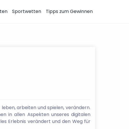
ten
Sportwetten
Tipps zum Gewinnen
 leben, arbeiten und spielen, verändern.
en in allen Aspekten unseres digitalen
ales Erlebnis verändert und den Weg für