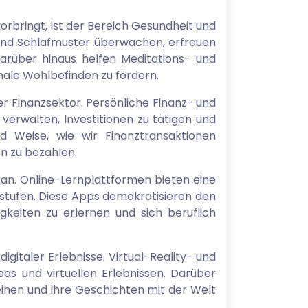
rbringt, ist der Bereich Gesundheit und
 und Schlafmuster überwachen, erfreuen
Darüber hinaus helfen Meditations- und
ale Wohlbefinden zu fördern.
er Finanzsektor. Persönliche Finanz- und
verwalten, Investitionen zu tätigen und
d Weise, wie wir Finanztransaktionen
n zu bezahlen.
an. Online-Lernplattformen bieten eine
sstufen. Diese Apps demokratisieren den
eiten zu erlernen und sich beruflich
italer Erlebnisse. Virtual-Reality- und
os und virtuellen Erlebnissen. Darüber
leihen und ihre Geschichten mit der Welt