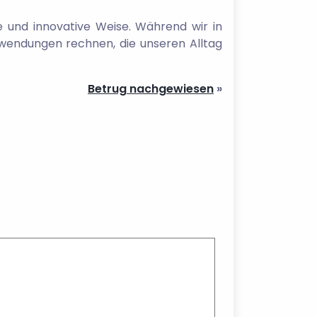
e und innovative Weise. Während wir in
nwendungen rechnen, die unseren Alltag
Betrug nachgewiesen
»