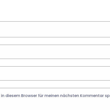
 in diesem Browser für meinen nächsten Kommentar sp