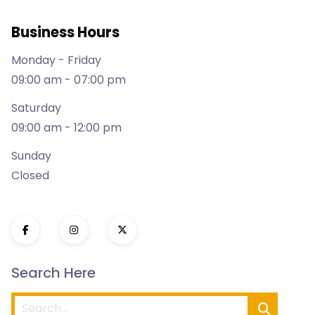
Business Hours
Monday - Friday
09:00 am - 07:00 pm
Saturday
09:00 am - 12:00 pm
Sunday
Closed
Search Here