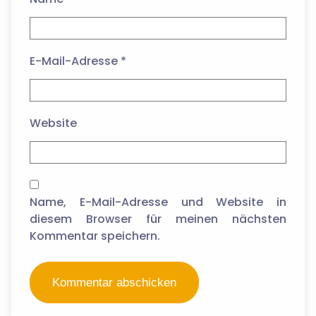
E-Mail-Adresse
*
Website
Name, E-Mail-Adresse und Website in
diesem Browser für meinen nächsten
Kommentar speichern.