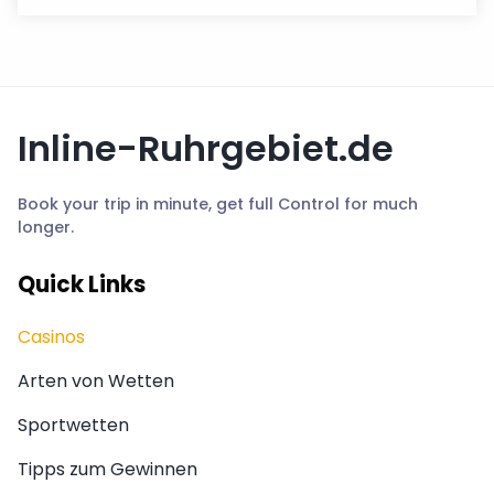
Inline-Ruhrgebiet.de
Book your trip in minute, get full Control for much
longer.
Quick Links
Casinos
Arten von Wetten
Sportwetten
Tipps zum Gewinnen