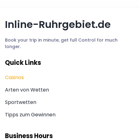
Inline-Ruhrgebiet.de
Book your trip in minute, get full Control for much
longer.
Quick Links
Casinos
Arten von Wetten
Sportwetten
Tipps zum Gewinnen
Business Hours