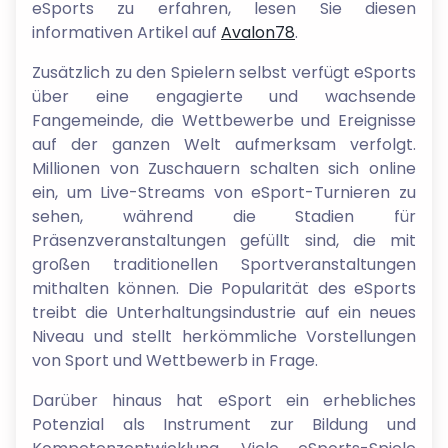
eSports zu erfahren, lesen Sie diesen
informativen Artikel auf
Avalon78
.
Zusätzlich zu den Spielern selbst verfügt eSports
über eine engagierte und wachsende
Fangemeinde, die Wettbewerbe und Ereignisse
auf der ganzen Welt aufmerksam verfolgt.
Millionen von Zuschauern schalten sich online
ein, um Live-Streams von eSport-Turnieren zu
sehen, während die Stadien für
Präsenzveranstaltungen gefüllt sind, die mit
großen traditionellen Sportveranstaltungen
mithalten können. Die Popularität des eSports
treibt die Unterhaltungsindustrie auf ein neues
Niveau und stellt herkömmliche Vorstellungen
von Sport und Wettbewerb in Frage.
Darüber hinaus hat eSport ein erhebliches
Potenzial als Instrument zur Bildung und