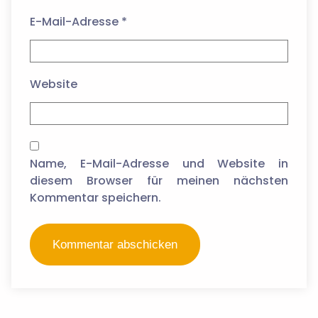
E-Mail-Adresse
*
Website
Name, E-Mail-Adresse und Website in
diesem Browser für meinen nächsten
Kommentar speichern.