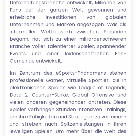
Unterhaltungsbranche entwickelt, Millionen von
Fans auf der ganzen Welt gewonnen und
erhebliche Investitionen von globalen
Unternehmen und Marken angezogen. Was als
informeller Wettbewerb zwischen Freunden
begann, hat sich zu einer milliardenschweren
Branche voller talentierter Spieler, spannender
Events und einer leidenschaftlichen Fan-
Gemeinde entwickelt.
Im Zentrum des eSports-Phänomens stehen
professionelle Gamer, virtuelle Sportler, die in
elektronischen Spielen wie League of Legends,
Dota 2, Counter-Strike: Global Offensive und
vielen anderen gegeneinander antreten. Diese
Spieler verbringen Stunden intensiven Trainings,
um ihre Fähigkeiten und Strategien zu verfeinern
und streben nach Spitzenleistungen in ihren
jeweiligen Spielen. Um mehr über die Welt des