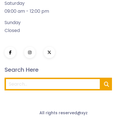
Saturday
09:00 am - 12:00 pm
Sunday
Closed
Search Here
All rights reserved@xyz