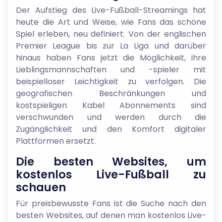
Der Aufstieg des Live-Fußball-Streamings hat
heute die Art und Weise, wie Fans das schöne
Spiel erleben, neu definiert. Von der englischen
Premier League bis zur La Liga und darüber
hinaus haben Fans jetzt die Möglichkeit, ihre
Lieblingsmannschaften und -spieler mit
beispielloser Leichtigkeit zu verfolgen. Die
geografischen Beschränkungen und
kostspieligen Kabel Abonnements sind
verschwunden und werden durch die
Zugänglichkeit und den Komfort digitaler
Plattformen ersetzt.
Die besten Websites, um
kostenlos Live-Fußball zu
schauen
Für preisbewusste Fans ist die Suche nach den
besten Websites, auf denen man kostenlos Live-