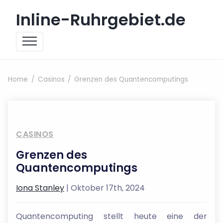
Skip to content
Inline-Ruhrgebiet.de
Home
Casinos
Grenzen des Quantencomputings
CASINOS
Grenzen des
Quantencomputings
Iona Stanley
| Oktober 17th, 2024
Quantencomputing stellt heute eine der