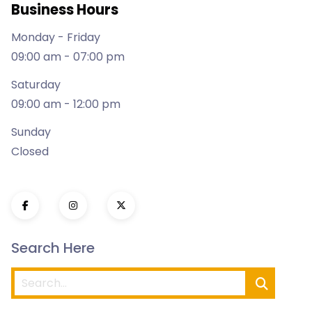
Business Hours
Monday - Friday
09:00 am - 07:00 pm
Saturday
09:00 am - 12:00 pm
Sunday
Closed
Search Here