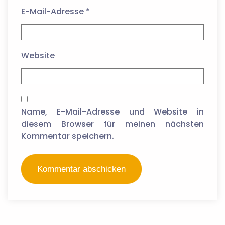
E-Mail-Adresse
*
Website
Name, E-Mail-Adresse und Website in
diesem Browser für meinen nächsten
Kommentar speichern.