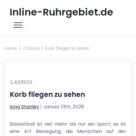
Skip to content
Inline-Ruhrgebiet.de
Home
Casinos
Korb fliegen zu sehen
CASINOS
Korb fliegen zu sehen
Iona Stanley
| Januar 13th, 2026
Basketball ist viel mehr als nur ein Sport; es ist
eine Art Bewegung, die Menschen auf der