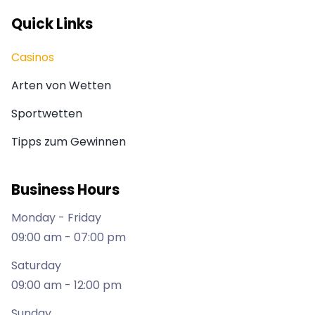
Quick Links
Casinos
Arten von Wetten
Sportwetten
Tipps zum Gewinnen
Business Hours
Monday - Friday
09:00 am - 07:00 pm
Saturday
09:00 am - 12:00 pm
Sunday