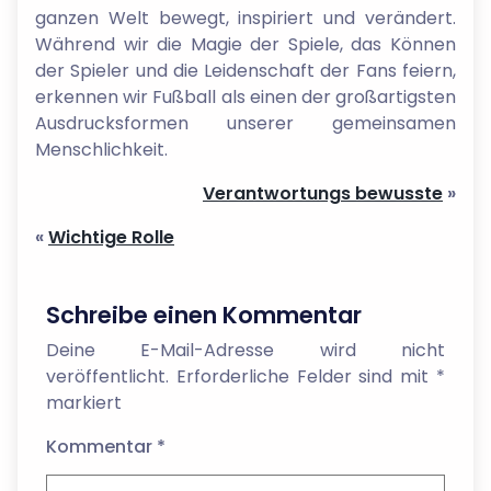
ganzen Welt bewegt, inspiriert und verändert.
Während wir die Magie der Spiele, das Können
der Spieler und die Leidenschaft der Fans feiern,
erkennen wir Fußball als einen der großartigsten
Ausdrucksformen unserer gemeinsamen
Menschlichkeit.
Verantwortungs bewusste
»
«
Wichtige Rolle
Schreibe einen Kommentar
Deine E-Mail-Adresse wird nicht
veröffentlicht.
Erforderliche Felder sind mit
*
markiert
Kommentar
*