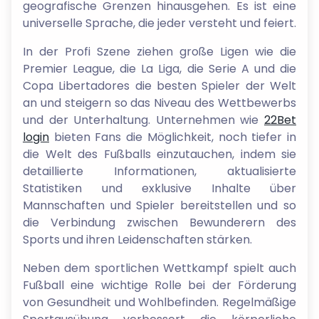
geografische Grenzen hinausgehen. Es ist eine
universelle Sprache, die jeder versteht und feiert.
In der Profi Szene ziehen große Ligen wie die
Premier League, die La Liga, die Serie A und die
Copa Libertadores die besten Spieler der Welt
an und steigern so das Niveau des Wettbewerbs
und der Unterhaltung. Unternehmen wie
22Bet
login
bieten Fans die Möglichkeit, noch tiefer in
die Welt des Fußballs einzutauchen, indem sie
detaillierte Informationen, aktualisierte
Statistiken und exklusive Inhalte über
Mannschaften und Spieler bereitstellen und so
die Verbindung zwischen Bewunderern des
Sports und ihren Leidenschaften stärken.
Neben dem sportlichen Wettkampf spielt auch
Fußball eine wichtige Rolle bei der Förderung
von Gesundheit und Wohlbefinden. Regelmäßige