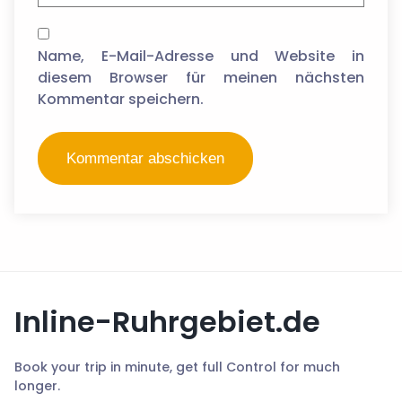
Name, E-Mail-Adresse und Website in
diesem Browser für meinen nächsten
Kommentar speichern.
Inline-Ruhrgebiet.de
Book your trip in minute, get full Control for much
longer.