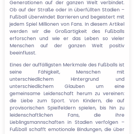
Generationen auf der ganzen Welt verbindet.
Ob auf der Straße oder in überfüllten Stadien –
Fußball überwindet Barrieren und begeistert mit
jedem Spiel Millionen von Fans. In diesem Artikel
werden wir die Großartigkeit des Fußballs
erforschen und wie er das Leben so vieler
Menschen auf der ganzen Welt positiv
beeinflusst.
Eines der auffälligsten Merkmale des Fußballs ist
seine Fähigkeit, Menschen mit
unterschiedlichem Hintergrund und
unterschiedlichem Glauben um eine
gemeinsame Leidenschaft herum zu vereinen:
die Liebe zum Sport. Von Kindern, die auf
provisorischen Spielfeldern spielen, bis hin zu
leidenschaftlichen Fans, die ihre
Lieblingsmannschaften in Stadien verfolgen –
Fußball schafft emotionale Bindungen, die über