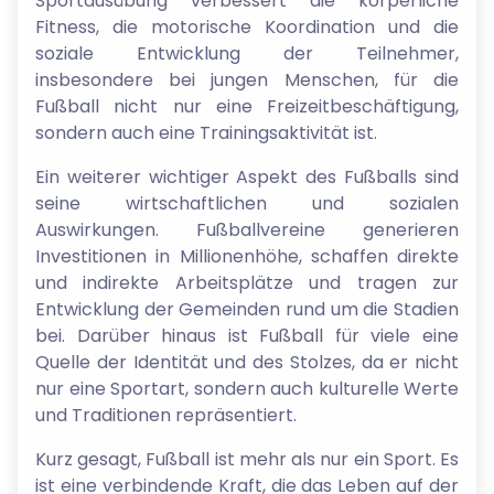
Sportausübung verbessert die körperliche
Fitness, die motorische Koordination und die
soziale Entwicklung der Teilnehmer,
insbesondere bei jungen Menschen, für die
Fußball nicht nur eine Freizeitbeschäftigung,
sondern auch eine Trainingsaktivität ist.
Ein weiterer wichtiger Aspekt des Fußballs sind
seine wirtschaftlichen und sozialen
Auswirkungen. Fußballvereine generieren
Investitionen in Millionenhöhe, schaffen direkte
und indirekte Arbeitsplätze und tragen zur
Entwicklung der Gemeinden rund um die Stadien
bei. Darüber hinaus ist Fußball für viele eine
Quelle der Identität und des Stolzes, da er nicht
nur eine Sportart, sondern auch kulturelle Werte
und Traditionen repräsentiert.
Kurz gesagt, Fußball ist mehr als nur ein Sport. Es
ist eine verbindende Kraft, die das Leben auf der