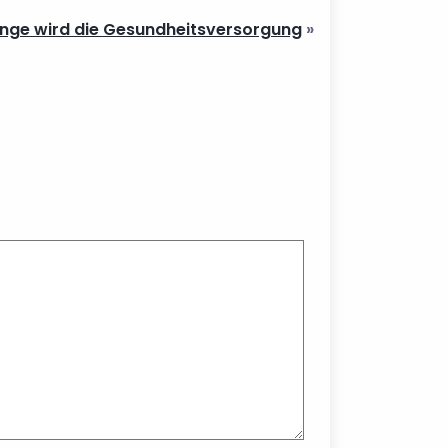
inge wird die Gesundheitsversorgung
»