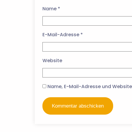
Name
*
E-Mail-Adresse
*
Website
Name, E-Mail-Adresse und Website