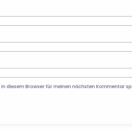
 in diesem Browser für meinen nächsten Kommentar sp