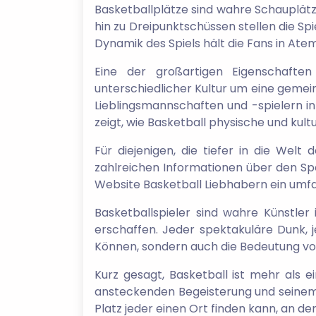
Basketballplätze sind wahre Schauplätze
hin zu Dreipunktschüssen stellen die Spi
Dynamik des Spiels hält die Fans in At
Eine der großartigen Eigenschaften
unterschiedlicher Kultur um eine gemei
Lieblingsmannschaften und -spielern in
zeigt, wie Basketball physische und kult
Für diejenigen, die tiefer in die Wel
zahlreichen Informationen über den Spor
Website Basketball Liebhabern ein umfa
Basketballspieler sind wahre Künstler 
erschaffen. Jeder spektakuläre Dunk, j
Können, sondern auch die Bedeutung vo
Kurz gesagt, Basketball ist mehr als ei
ansteckenden Begeisterung und seinem 
Platz jeder einen Ort finden kann, an de