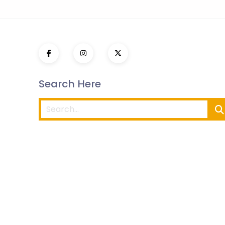
Search Here