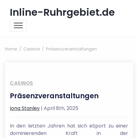
Skip to content
Inline-Ruhrgebiet.de
Home
Casinos
Präsenzveranstaltungen
CASINOS
Präsenzveranstaltungen
Iona Stanley
| April 8th, 2025
In den letzten Jahren hat sich eSport zu einer
dominierenden Kraft in der