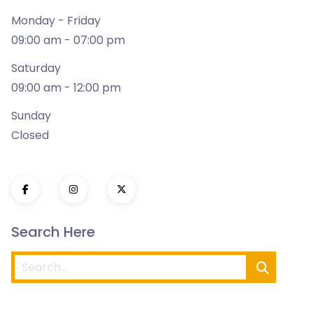
Monday - Friday
09:00 am - 07:00 pm
Saturday
09:00 am - 12:00 pm
Sunday
Closed
Search Here