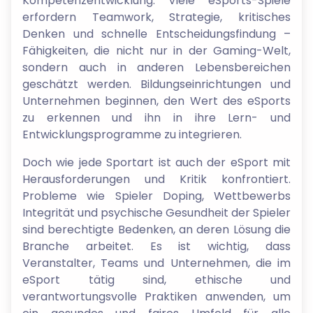
Kompetenzentwicklung. Viele eSports-Spiele
erfordern Teamwork, Strategie, kritisches
Denken und schnelle Entscheidungsfindung –
Fähigkeiten, die nicht nur in der Gaming-Welt,
sondern auch in anderen Lebensbereichen
geschätzt werden. Bildungseinrichtungen und
Unternehmen beginnen, den Wert des eSports
zu erkennen und ihn in ihre Lern- und
Entwicklungsprogramme zu integrieren.
Doch wie jede Sportart ist auch der eSport mit
Herausforderungen und Kritik konfrontiert.
Probleme wie Spieler Doping, Wettbewerbs
Integrität und psychische Gesundheit der Spieler
sind berechtigte Bedenken, an deren Lösung die
Branche arbeitet. Es ist wichtig, dass
Veranstalter, Teams und Unternehmen, die im
eSport tätig sind, ethische und
verantwortungsvolle Praktiken anwenden, um