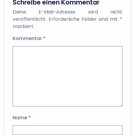
Schreibe einen Kommentar
Deine E-Mail-Adresse wird nicht
veröffentlicht.
Erforderliche Felder sind mit
*
markiert
Kommentar
*
Name
*