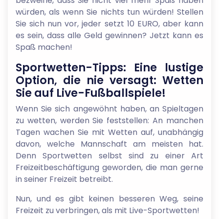
bezweifle, dass Sie nicht viel mehr Spaß haben
würden, als wenn Sie nichts tun würden! Stellen
Sie sich nun vor, jeder setzt 10 EURO, aber kann
es sein, dass alle Geld gewinnen? Jetzt kann es
Spaß machen!
Sportwetten-Tipps: Eine lustige
Option, die nie versagt: Wetten
Sie auf Live-Fußballspiele!
Wenn Sie sich angewöhnt haben, an Spieltagen
zu wetten, werden Sie feststellen: An manchen
Tagen wachen Sie mit Wetten auf, unabhängig
davon, welche Mannschaft am meisten hat.
Denn Sportwetten selbst sind zu einer Art
Freizeitbeschäftigung geworden, die man gerne
in seiner Freizeit betreibt.
Nun, und es gibt keinen besseren Weg, seine
Freizeit zu verbringen, als mit Live-Sportwetten!