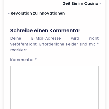
Zeit Sie im Casino
»
«
Revolution zu Innovationen
Schreibe einen Kommentar
Deine E-Mail-Adresse wird nicht
veröffentlicht.
Erforderliche Felder sind mit
*
markiert
Kommentar
*