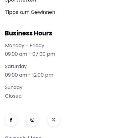
Tipps zum Gewinnen
Business Hours
Monday - Friday
09:00 am - 07:00 pm
Saturday
09:00 am - 12:00 pm
Sunday
Closed