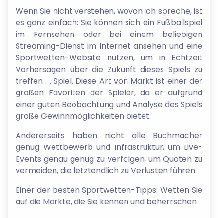
Wenn Sie nicht verstehen, wovon ich spreche, ist
es ganz einfach: Sie können sich ein Fußballspiel
im Fernsehen oder bei einem beliebigen
Streaming-Dienst im Internet ansehen und eine
Sportwetten-Website nutzen, um in Echtzeit
Vorhersagen über die Zukunft dieses Spiels zu
treffen . . Spiel. Diese Art von Markt ist einer der
großen Favoriten der Spieler, da er aufgrund
einer guten Beobachtung und Analyse des Spiels
große Gewinnmöglichkeiten bietet.
Andererseits haben nicht alle Buchmacher
genug Wettbewerb und Infrastruktur, um Live-
Events genau genug zu verfolgen, um Quoten zu
vermeiden, die letztendlich zu Verlusten führen.
Einer der besten Sportwetten-Tipps: Wetten Sie
auf die Märkte, die Sie kennen und beherrschen