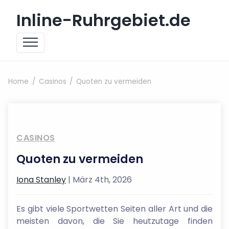
Skip to content
Inline-Ruhrgebiet.de
Home
Casinos
Quoten zu vermeiden
CASINOS
Quoten zu vermeiden
Iona Stanley
| März 4th, 2026
Es gibt viele Sportwetten Seiten aller Art und die
meisten davon, die Sie heutzutage finden