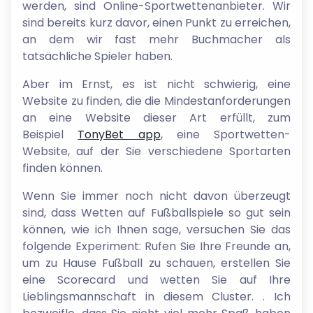
werden, sind Online-Sportwettenanbieter. Wir
sind bereits kurz davor, einen Punkt zu erreichen,
an dem wir fast mehr Buchmacher als
tatsächliche Spieler haben.
Aber im Ernst, es ist nicht schwierig, eine
Website zu finden, die die Mindestanforderungen
an eine Website dieser Art erfüllt, zum
Beispiel
TonyBet app
, eine Sportwetten-
Website, auf der Sie verschiedene Sportarten
finden können.
Wenn Sie immer noch nicht davon überzeugt
sind, dass Wetten auf Fußballspiele so gut sein
können, wie ich Ihnen sage, versuchen Sie das
folgende Experiment: Rufen Sie Ihre Freunde an,
um zu Hause Fußball zu schauen, erstellen Sie
eine Scorecard und wetten Sie auf Ihre
Lieblingsmannschaft in diesem Cluster. . Ich