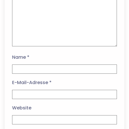
Name
*
E-Mail-Adresse
*
Website