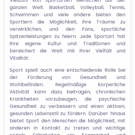
Vielzahl von Sportarten Menschen auf der
ganzen Welt. Basketball, Volleyball, Tennis,
Schwimmen und viele andere bieten den
Sportlern die Möglichkeit, ihre Träume zu
verwirklichen, und den Fans, sportliche
Spitzenleistungen zu feiern. Jede Sportart hat
ihre eigene Kultur und Traditionen und
bereichert die Welt mit ihrer Vielfalt und
Vitalität.
Sport spielt auch eine entscheidende Rolle bei
der Förderung von Gesundheit und
Wohlbefinden. Regelmäßige körperliche
Aktivität kann dazu beitragen, chronischen
Krankheiten vorzubeugen, die psychische
Gesundheit zu verbessern und einen aktiven,
gesunden Lebensstil zu fördern. Darüber hinaus
bietet Sport den Menschen die Möglichkeit, mit
anderen in Kontakt zu treten und wichtige