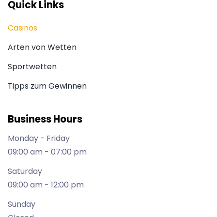
Quick Links
Casinos
Arten von Wetten
Sportwetten
Tipps zum Gewinnen
Business Hours
Monday - Friday
09:00 am - 07:00 pm
Saturday
09:00 am - 12:00 pm
Sunday