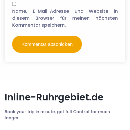
Name, E-Mail-Adresse und Website in
diesem Browser für meinen nächsten
Kommentar speichern.
Inline-Ruhrgebiet.de
Book your trip in minute, get full Control for much
longer.