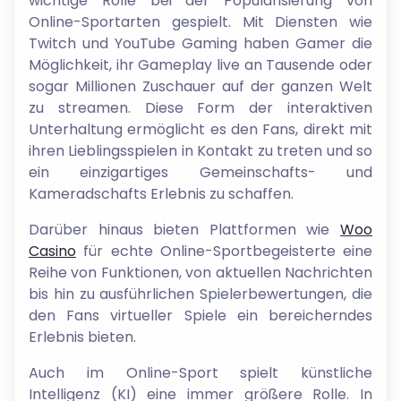
wichtige Rolle bei der Popularisierung von
Online-Sportarten gespielt. Mit Diensten wie
Twitch und YouTube Gaming haben Gamer die
Möglichkeit, ihr Gameplay live an Tausende oder
sogar Millionen Zuschauer auf der ganzen Welt
zu streamen. Diese Form der interaktiven
Unterhaltung ermöglicht es den Fans, direkt mit
ihren Lieblingsspielen in Kontakt zu treten und so
ein einzigartiges Gemeinschafts- und
Kameradschafts Erlebnis zu schaffen.
Darüber hinaus bieten Plattformen wie
Woo
Casino
für echte Online-Sportbegeisterte eine
Reihe von Funktionen, von aktuellen Nachrichten
bis hin zu ausführlichen Spielerbewertungen, die
den Fans virtueller Spiele ein bereicherndes
Erlebnis bieten.
Auch im Online-Sport spielt künstliche
Intelligenz (KI) eine immer größere Rolle. In