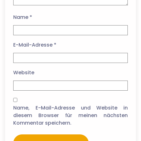
Name
*
E-Mail-Adresse
*
Website
Name, E-Mail-Adresse und Website in
diesem Browser für meinen nächsten
Kommentar speichern.