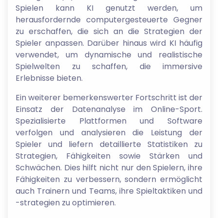
Spielen kann KI genutzt werden, um
herausfordernde computergesteuerte Gegner
zu erschaffen, die sich an die Strategien der
Spieler anpassen. Darüber hinaus wird KI häufig
verwendet, um dynamische und realistische
Spielwelten zu schaffen, die immersive
Erlebnisse bieten.
Ein weiterer bemerkenswerter Fortschritt ist der
Einsatz der Datenanalyse im Online-Sport.
Spezialisierte Plattformen und Software
verfolgen und analysieren die Leistung der
Spieler und liefern detaillierte Statistiken zu
Strategien, Fähigkeiten sowie Stärken und
Schwächen. Dies hilft nicht nur den Spielern, ihre
Fähigkeiten zu verbessern, sondern ermöglicht
auch Trainern und Teams, ihre Spieltaktiken und
-strategien zu optimieren.