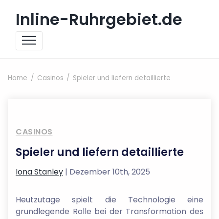
Skip to content
Inline-Ruhrgebiet.de
Home
Casinos
Spieler und liefern detaillierte
CASINOS
Spieler und liefern detaillierte
Iona Stanley
| Dezember 10th, 2025
Heutzutage spielt die Technologie eine
grundlegende Rolle bei der Transformation des