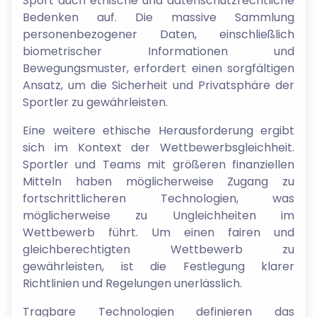
Sport auch ethische und datenschutzrechtliche
Bedenken auf. Die massive Sammlung
personenbezogener Daten, einschließlich
biometrischer Informationen und
Bewegungsmuster, erfordert einen sorgfältigen
Ansatz, um die Sicherheit und Privatsphäre der
Sportler zu gewährleisten.
Eine weitere ethische Herausforderung ergibt
sich im Kontext der Wettbewerbsgleichheit.
Sportler und Teams mit größeren finanziellen
Mitteln haben möglicherweise Zugang zu
fortschrittlicheren Technologien, was
möglicherweise zu Ungleichheiten im
Wettbewerb führt. Um einen fairen und
gleichberechtigten Wettbewerb zu
gewährleisten, ist die Festlegung klarer
Richtlinien und Regelungen unerlässlich.
Tragbare Technologien definieren das