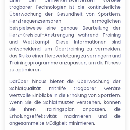
Einer der bemerkenswertesten Vorteile
tragbarer Technologien ist die kontinuierliche
Überwachung der Gesundheit von Sportlern.
Herzfrequenzsensoren ermöglichen
beispielsweise eine genaue Beurteilung der
Herz-Kreislauf-Anstrengung während Training
und Wettkampf. Diese Informationen sind
entscheidend, um Übertraining zu vermeiden,
das Risiko einer Herzverletzung zu verringern und
Trainingsprogramme anzupassen, um die Fitness
zu optimieren.
Darüber hinaus bietet die Überwachung der
Schlafqualität mithilfe tragbarer Geräte
wertvolle Einblicke in die Erholung von Sportlern.
Wenn Sie die Schlafmuster verstehen, können
Sie Ihren Trainingsplan anpassen, die
Erholungseffektivität maximieren und die
angesammelte Müdigkeit minimieren.