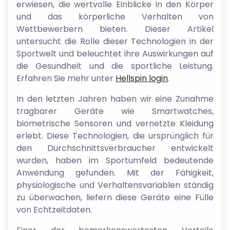
erwiesen, die wertvolle Einblicke in den Körper
und das körperliche Verhalten von
Wettbewerbern bieten. Dieser Artikel
untersucht die Rolle dieser Technologien in der
Sportwelt und beleuchtet ihre Auswirkungen auf
die Gesundheit und die sportliche Leistung.
Erfahren Sie mehr unter
Hellspin login
.
In den letzten Jahren haben wir eine Zunahme
tragbarer Geräte wie Smartwatches,
biometrische Sensoren und vernetzte Kleidung
erlebt. Diese Technologien, die ursprünglich für
den Durchschnittsverbraucher entwickelt
wurden, haben im Sportumfeld bedeutende
Anwendung gefunden. Mit der Fähigkeit,
physiologische und Verhaltensvariablen ständig
zu überwachen, liefern diese Geräte eine Fülle
von Echtzeitdaten.