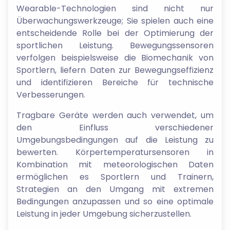
Wearable-Technologien sind nicht nur
Überwachungswerkzeuge; Sie spielen auch eine
entscheidende Rolle bei der Optimierung der
sportlichen Leistung. Bewegungssensoren
verfolgen beispielsweise die Biomechanik von
Sportlern, liefern Daten zur Bewegungseffizienz
und identifizieren Bereiche für technische
Verbesserungen.
Tragbare Geräte werden auch verwendet, um
den Einfluss verschiedener
Umgebungsbedingungen auf die Leistung zu
bewerten. Körpertemperatursensoren in
Kombination mit meteorologischen Daten
ermöglichen es Sportlern und Trainern,
Strategien an den Umgang mit extremen
Bedingungen anzupassen und so eine optimale
Leistung in jeder Umgebung sicherzustellen.