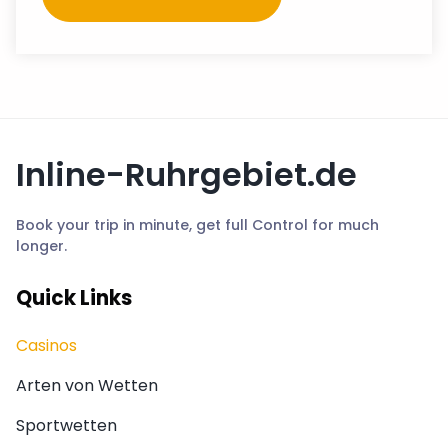
Inline-Ruhrgebiet.de
Book your trip in minute, get full Control for much
longer.
Quick Links
Casinos
Arten von Wetten
Sportwetten