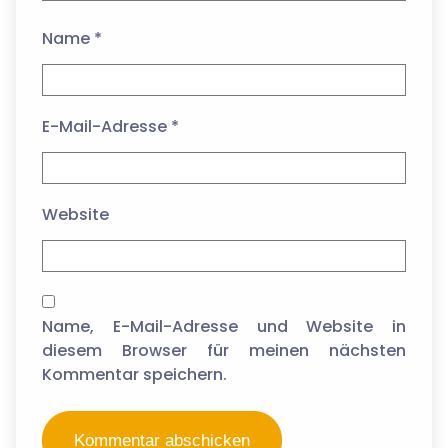
Name
*
E-Mail-Adresse
*
Website
Name, E-Mail-Adresse und Website in
diesem Browser für meinen nächsten
Kommentar speichern.