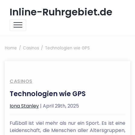
Skip to content
Inline-Ruhrgebiet.de
Home
Casinos
Technologien wie GPS
CASINOS
Technologien wie GPS
Iona Stanley
| April 29th, 2025
Fußball ist viel mehr als nur ein Sport. Es ist eine
Leidenschaft, die Menschen aller Altersgruppen,