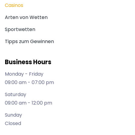
Casinos
Arten von Wetten
Sportwetten
Tipps zum Gewinnen
Business Hours
Monday - Friday
09:00 am - 07:00 pm
Saturday
09:00 am - 12:00 pm
Sunday
Closed