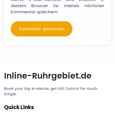
diesem Browser für meinen nächsten
Kommentar speichern.
Inline-Ruhrgebiet.de
Book your trip in minute, get full Control for much
longer.
Quick Links