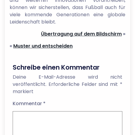
und weiterhin Innovationen vorantreiben,
können wir sicherstellen, dass Fußball auch für
viele kommende Generationen eine globale
Leidenschaft bleibt.
Übertragung auf dem Bildschirm
»
«
Muster und entscheiden
Schreibe einen Kommentar
Deine E-Mail-Adresse wird nicht
veröffentlicht.
Erforderliche Felder sind mit
*
markiert
Kommentar
*