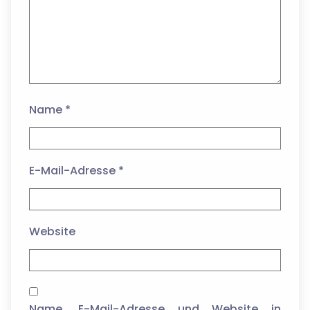
Name
*
E-Mail-Adresse
*
Website
Name, E-Mail-Adresse und Website in