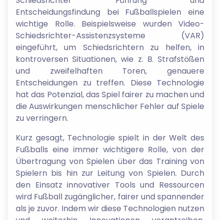
Schiedsrichter Führung und
Entscheidungsfindung bei Fußballspielen eine
wichtige Rolle. Beispielsweise wurden Video-
Schiedsrichter-Assistenzsysteme (VAR)
eingeführt, um Schiedsrichtern zu helfen, in
kontroversen Situationen, wie z. B. Strafstößen
und zweifelhaften Toren, genauere
Entscheidungen zu treffen. Diese Technologie
hat das Potenzial, das Spiel fairer zu machen und
die Auswirkungen menschlicher Fehler auf Spiele
zu verringern.
Kurz gesagt, Technologie spielt in der Welt des
Fußballs eine immer wichtigere Rolle, von der
Übertragung von Spielen über das Training von
Spielern bis hin zur Leitung von Spielen. Durch
den Einsatz innovativer Tools und Ressourcen
wird Fußball zugänglicher, fairer und spannender
als je zuvor. Indem wir diese Technologien nutzen