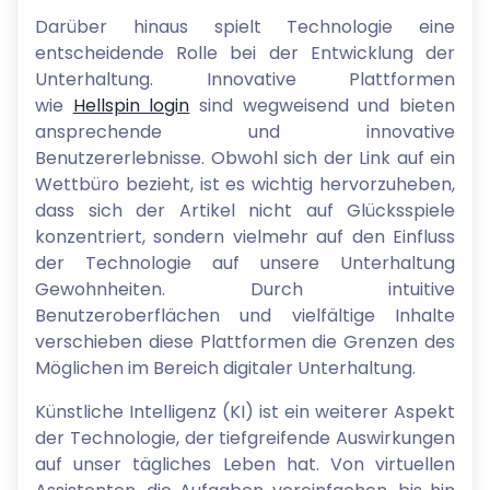
Darüber hinaus spielt Technologie eine
entscheidende Rolle bei der Entwicklung der
Unterhaltung. Innovative Plattformen
wie
Hellspin login
sind wegweisend und bieten
ansprechende und innovative
Benutzererlebnisse. Obwohl sich der Link auf ein
Wettbüro bezieht, ist es wichtig hervorzuheben,
dass sich der Artikel nicht auf Glücksspiele
konzentriert, sondern vielmehr auf den Einfluss
der Technologie auf unsere Unterhaltung
Gewohnheiten. Durch intuitive
Benutzeroberflächen und vielfältige Inhalte
verschieben diese Plattformen die Grenzen des
Möglichen im Bereich digitaler Unterhaltung.
Künstliche Intelligenz (KI) ist ein weiterer Aspekt
der Technologie, der tiefgreifende Auswirkungen
auf unser tägliches Leben hat. Von virtuellen