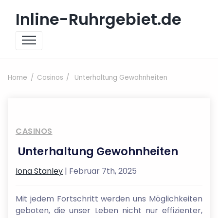
Skip to content
Inline-Ruhrgebiet.de
Home
Casinos
Unterhaltung Gewohnheiten
CASINOS
Unterhaltung Gewohnheiten
Iona Stanley
| Februar 7th, 2025
Mit jedem Fortschritt werden uns Möglichkeiten
geboten, die unser Leben nicht nur effizienter,