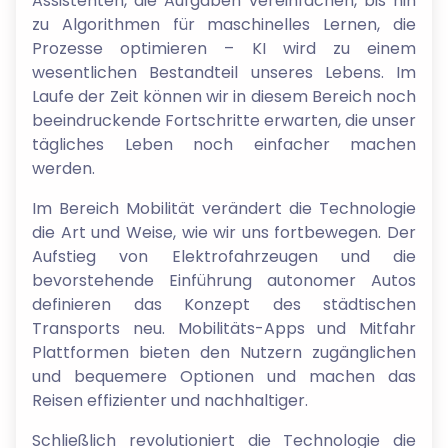
Assistenten, die Aufgaben vereinfachen, bis hin
zu Algorithmen für maschinelles Lernen, die
Prozesse optimieren – KI wird zu einem
wesentlichen Bestandteil unseres Lebens. Im
Laufe der Zeit können wir in diesem Bereich noch
beeindruckende Fortschritte erwarten, die unser
tägliches Leben noch einfacher machen
werden.
Im Bereich Mobilität verändert die Technologie
die Art und Weise, wie wir uns fortbewegen. Der
Aufstieg von Elektrofahrzeugen und die
bevorstehende Einführung autonomer Autos
definieren das Konzept des städtischen
Transports neu. Mobilitäts-Apps und Mitfahr
Plattformen bieten den Nutzern zugänglichen
und bequemere Optionen und machen das
Reisen effizienter und nachhaltiger.
Schließlich revolutioniert die Technologie die