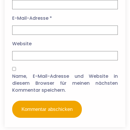
E-Mail-Adresse
*
Website
Name, E-Mail-Adresse und Website in
diesem Browser für meinen nächsten
Kommentar speichern.