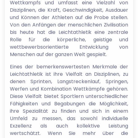
Wettkampfs und umfasst eine Vielzahl von
Disziplinen, die Kraft, Geschwindigkeit, Ausdauer
und Können der Athleten auf die Probe stellen.
Von den Anfängen der menschlichen Zivilisation
bis heute hat die Leichtathletik eine zentrale
Rolle für die körperliche, geistige und
wettbewerbsorientierte Entwicklung von
Menschen auf der ganzen Welt gespielt.
Eines der bemerkenswertesten Merkmale der
Leichtathletik ist ihre Vielfalt an Disziplinen, zu
denen Sprinten, Langstreckenlauf, Springen,
Werfen und Kombination Wettkämpfe gehören.
Diese Vielfalt bietet Sportlern unterschiedlicher
Fähigkeiten und Begabungen die Möglichkeit,
ihre Spezialität zu finden und sich in einem
Umfeld zu messen, das sowohl individuelle
Exzellenz als auch kollektive Leistung
wertschätzt. Wenn Sie mehr über die