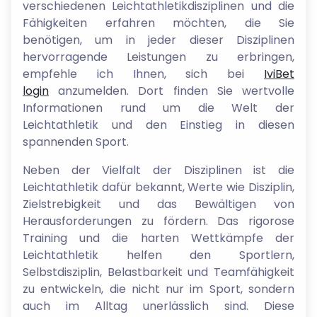
verschiedenen Leichtathletikdisziplinen und die
Fähigkeiten erfahren möchten, die Sie
benötigen, um in jeder dieser Disziplinen
hervorragende Leistungen zu erbringen,
empfehle ich Ihnen, sich bei
IviBet
login
anzumelden. Dort finden Sie wertvolle
Informationen rund um die Welt der
Leichtathletik und den Einstieg in diesen
spannenden Sport.
Neben der Vielfalt der Disziplinen ist die
Leichtathletik dafür bekannt, Werte wie Disziplin,
Zielstrebigkeit und das Bewältigen von
Herausforderungen zu fördern. Das rigorose
Training und die harten Wettkämpfe der
Leichtathletik helfen den Sportlern,
Selbstdisziplin, Belastbarkeit und Teamfähigkeit
zu entwickeln, die nicht nur im Sport, sondern
auch im Alltag unerlässlich sind. Diese