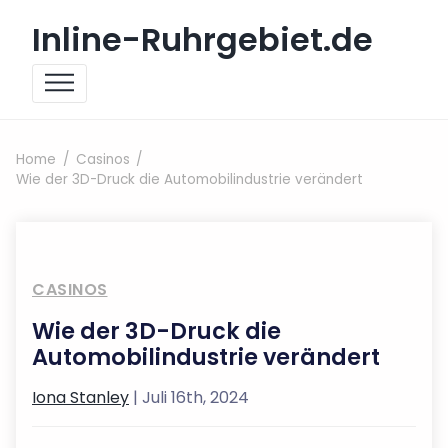
Skip to content
Inline-Ruhrgebiet.de
Home
Casinos
Wie der 3D-Druck die Automobilindustrie verändert
CASINOS
Wie der 3D-Druck die
Automobilindustrie verändert
Iona Stanley
| Juli 16th, 2024