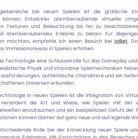
ogiebereiche bei neuen Spielen ist die grafische En
s können Entwickler atemberaubende virtuelle Umge
 von Texturen und Beleuchtung bis hin zu Gesichtsbew
ell atemberaubendes Erlebnis zu bieten. Für diejenig
ren möchten, empfehle ich einen Besuch bei
IviBet
. Do
das Immissionsniveau in Spielen erhöhen.
ie Technologie eine Schlüsselrolle für das Gameplay und d
 realistische Physik und innovative Spielmechaniken heben
rausforderungen, authentische Charaktere und ein tiefer
eschaffenen Universen erkunden.
hnologie in neuen Spielen ist die Integration von Virt
 verändern die Art und Weise, wie Spieler mit der v
ielwelten einzutauchen und ein beispielloses Gefühl der
ionen können Gamer auf ganz neue und aufregende Weis
entscheidende Rolle bei der Entwicklung neuer Spiele 
rsive Erlebnisse. Mit Fortschritten in den Bereichen Gr