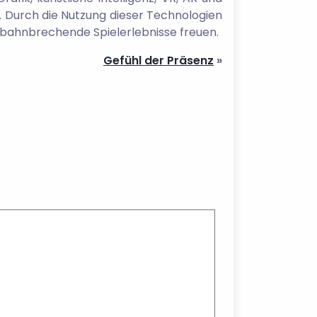
u. Durch die Nutzung dieser Technologien
 bahnbrechende Spielerlebnisse freuen.
Gefühl der Präsenz
»