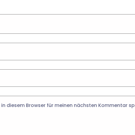
 in diesem Browser für meinen nächsten Kommentar sp