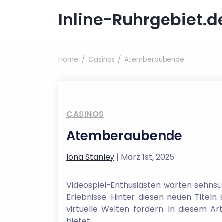
Skip to content
Inline-Ruhrgebiet.d
Home
Casinos
Atemberaubende
CASINOS
Atemberaubende
Iona Stanley
| März 1st, 2025
Videospiel-Enthusiasten warten sehnsü
Erlebnisse. Hinter diesen neuen Titeln
virtuelle Welten fördern. In diesem A
bietet.