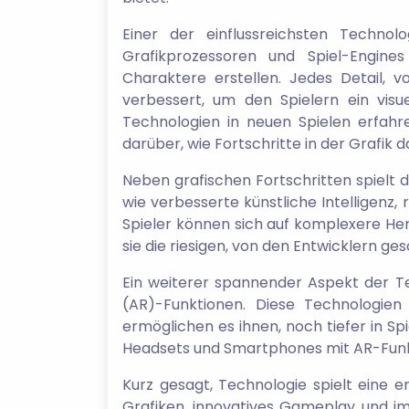
Einer der einflussreichsten Technol
Grafikprozessoren und Spiel-Engine
Charaktere erstellen. Jedes Detail,
verbessert, um den Spielern ein visu
Technologien in neuen Spielen erfah
darüber, wie Fortschritte in der Grafik 
Neben grafischen Fortschritten spielt d
wie verbesserte künstliche Intelligenz,
Spieler können sich auf komplexere He
sie die riesigen, von den Entwicklern g
Ein weiterer spannender Aspekt der Tec
(AR)-Funktionen. Diese Technologien
ermöglichen es ihnen, noch tiefer in Sp
Headsets und Smartphones mit AR-Funkt
Kurz gesagt, Technologie spielt eine 
Grafiken, innovatives Gameplay und imme