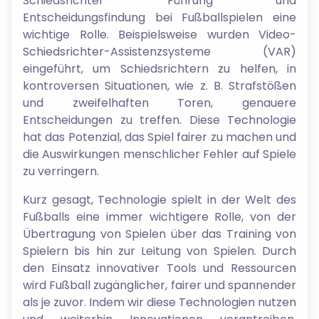
Schiedsrichter Führung und
Entscheidungsfindung bei Fußballspielen eine
wichtige Rolle. Beispielsweise wurden Video-
Schiedsrichter-Assistenzsysteme (VAR)
eingeführt, um Schiedsrichtern zu helfen, in
kontroversen Situationen, wie z. B. Strafstößen
und zweifelhaften Toren, genauere
Entscheidungen zu treffen. Diese Technologie
hat das Potenzial, das Spiel fairer zu machen und
die Auswirkungen menschlicher Fehler auf Spiele
zu verringern.
Kurz gesagt, Technologie spielt in der Welt des
Fußballs eine immer wichtigere Rolle, von der
Übertragung von Spielen über das Training von
Spielern bis hin zur Leitung von Spielen. Durch
den Einsatz innovativer Tools und Ressourcen
wird Fußball zugänglicher, fairer und spannender
als je zuvor. Indem wir diese Technologien nutzen