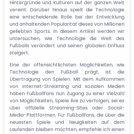
Hintergründe und Kulturen auf der ganzen Welt
vereint. Darüber hinaus spielt die Technologie
eine entscheidende Rolle bei der Entwicklung
und anhaltenden Popularität dieses von Millionen
geliebten Sports. In diesem Artikel werden wir
untersuchen, wie Technologie die Welt des
Fußballs verändert und seinen globalen Einfluss
steigert.
Eine der offensichtlichsten Möglichkeiten, wie
Technologie den Fußball prägt, ist die
Übertragung von Spielen. Mit dem Aufkommen
von Internet-Streaming und sozialen Medien
haben Fußballfans nun Zugang zu einer Vielzahl
von Möglichkeiten, Spiele live zu verfolgen, sei es
über offizielle Streaming-Sites oder Social-
Media-Plattformen. Für Fußballfans, die über die
neuesten Spiele und Neuigkeiten auf dem
Laufenden bleiben möchten, empfehle ich einen