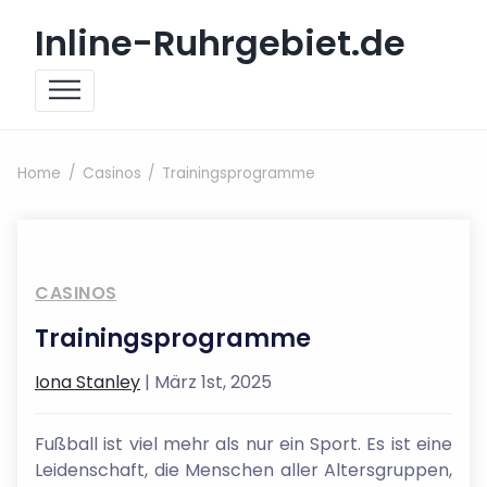
Skip to content
Inline-Ruhrgebiet.de
Home
Casinos
Trainingsprogramme
CASINOS
Trainingsprogramme
Iona Stanley
| März 1st, 2025
Fußball ist viel mehr als nur ein Sport. Es ist eine
Leidenschaft, die Menschen aller Altersgruppen,