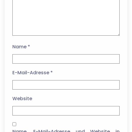
Name
*
E-Mail-Adresse
*
Website
Name, E-Mail-Adresse und Website in