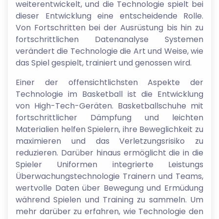
weiterentwickelt, und die Technologie spielt bei
dieser Entwicklung eine entscheidende Rolle.
Von Fortschritten bei der Ausrüstung bis hin zu
fortschrittlichen Datenanalyse Systemen
verändert die Technologie die Art und Weise, wie
das Spiel gespielt, trainiert und genossen wird.
Einer der offensichtlichsten Aspekte der
Technologie im Basketball ist die Entwicklung
von High-Tech-Geräten. Basketballschuhe mit
fortschrittlicher Dämpfung und leichten
Materialien helfen Spielern, ihre Beweglichkeit zu
maximieren und das Verletzungsrisiko zu
reduzieren. Darüber hinaus ermöglicht die in die
Spieler Uniformen integrierte Leistungs
Überwachungstechnologie Trainern und Teams,
wertvolle Daten über Bewegung und Ermüdung
während Spielen und Training zu sammeln. Um
mehr darüber zu erfahren, wie Technologie den