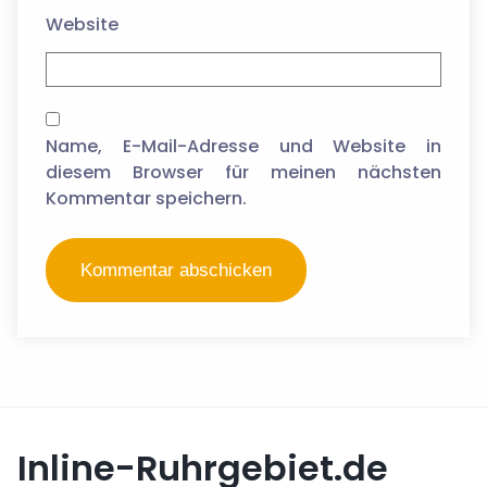
Website
Name, E-Mail-Adresse und Website in
diesem Browser für meinen nächsten
Kommentar speichern.
Inline-Ruhrgebiet.de