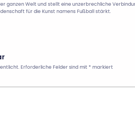
der ganzen Welt und stellt eine unzerbrechliche Verbindu
denschaft für die Kunst namens Fußball stärkt.
ar
entlicht.
Erforderliche Felder sind mit
*
markiert