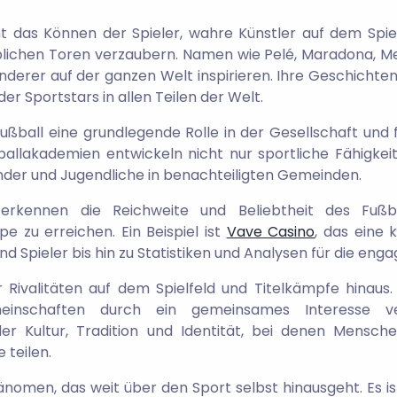
 das Können der Spieler, wahre Künstler auf dem Spiel
blichen Toren verzaubern. Namen wie Pelé, Maradona, Mes
wunderer auf der ganzen Welt inspirieren. Ihre Geschich
r Sportstars in allen Teilen der Welt.
ußball eine grundlegende Rolle in der Gesellschaft und
ßballakademien entwickeln nicht nur sportliche Fähigke
inder und Jugendliche in benachteiligten Gemeinden.
rkennen die Reichweite und Beliebtheit des Fußb
 zu erreichen. Ein Beispiel ist
Vave Casino
, das eine 
 Spieler bis hin zu Statistiken und Analysen für die enga
 Rivalitäten auf dem Spielfeld und Titelkämpfe hinaus.
inschaften durch ein gemeinsames Interesse vere
er Kultur, Tradition und Identität, bei denen Mensche
teilen.
änomen, das weit über den Sport selbst hinausgeht. Es ist