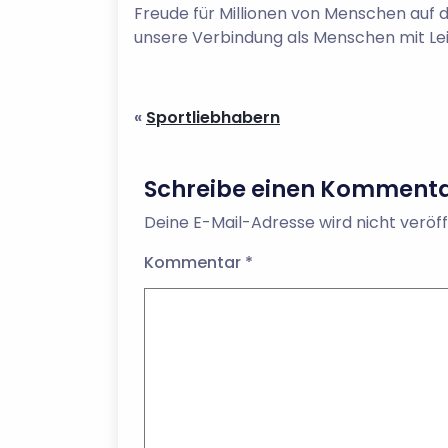
Freude für Millionen von Menschen auf 
unsere Verbindung als Menschen mit Lei
«
Sportliebhabern
Schreibe einen Komment
Deine E-Mail-Adresse wird nicht veröff
Kommentar
*