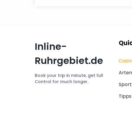
Quic
Inline-
Ruhrgebiet.de
Casin
Arten
Book your trip in minute, get full
Control for much longer.
Spor
Tipp