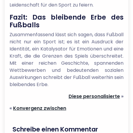
Leidenschaft für den Sport zu feiern.
Fazit: Das bleibende Erbe des
Fußballs
Zusammenfassend lässt sich sagen, dass Fußball
nicht nur ein Sport ist; es ist ein Ausdruck der
Identität, ein Katalysator für Emotionen und eine
Kraft, die die Grenzen des Spiels überschreitet.
Mit einer reichen Geschichte, spannenden
Wettbewerben und bedeutenden sozialen
Auswirkungen schreibt der Fußball weiterhin sein
bleibendes Erbe.
Diese personalisierte
»
«
Konvergenz zwischen
Schreibe einen Kommentar