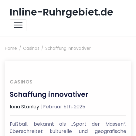
Skip to content
Inline-Ruhrgebiet.de
Home
Casinos
Schaffung innovativer
CASINOS
Schaffung innovativer
Iona Stanley
| Februar 5th, 2025
Fußball, bekannt als „Sport der Massen“,
überschreitet kulturelle und geografische