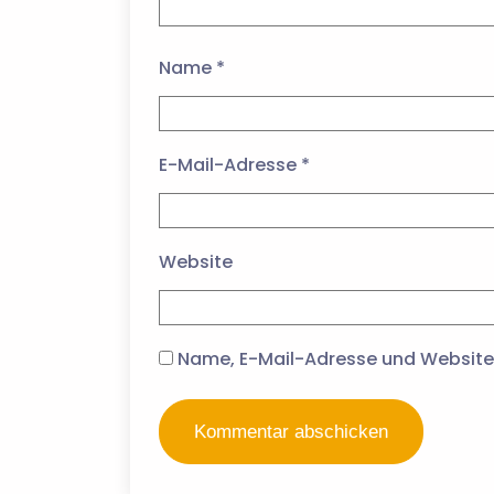
Name
*
E-Mail-Adresse
*
Website
Name, E-Mail-Adresse und Website