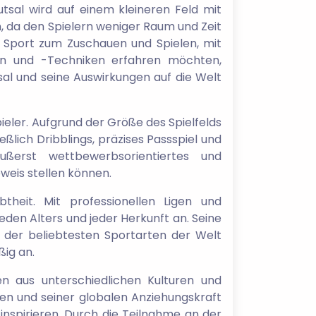
utsal wird auf einem kleineren Feld mit
, da den Spielern weniger Raum und Zeit
 Sport zum Zuschauen und Spielen, mit
en und -Techniken erfahren möchten,
tsal und seine Auswirkungen auf die Welt
pieler. Aufgrund der Größe des Spielfelds
eßlich Dribblings, präzises Passspiel und
ußerst wettbewerbsorientiertes und
eweis stellen können.
theit. Mit professionellen Ligen und
eden Alters und jeder Herkunft an. Seine
r der beliebtesten Sportarten der Welt
ßig an.
hen aus unterschiedlichen Kulturen und
nen und seiner globalen Anziehungskraft
inspirieren. Durch die Teilnahme an der