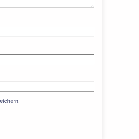
eichern.