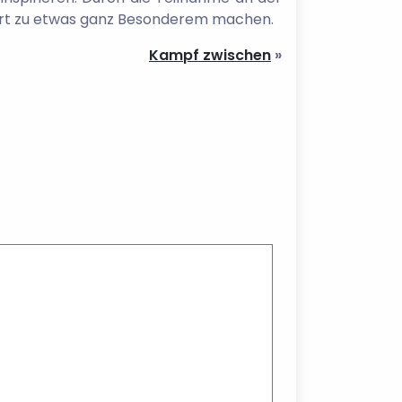
port zu etwas ganz Besonderem machen.
Kampf zwischen
»