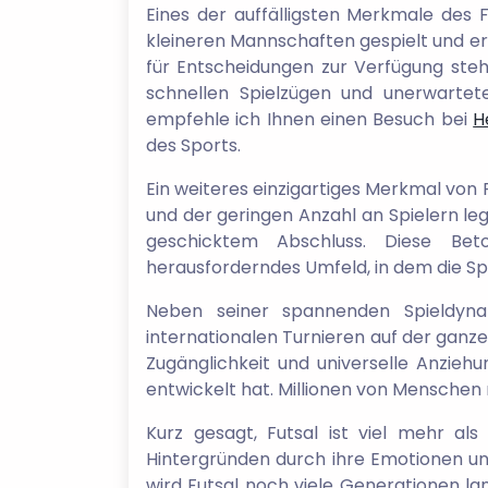
Eines der auffälligsten Merkmale des F
kleineren Mannschaften gespielt und er
für Entscheidungen zur Verfügung ste
schnellen Spielzügen und unerwarte
empfehle ich Ihnen einen Besuch bei
H
des Sports.
Ein weiteres einzigartiges Merkmal von F
und der geringen Anzahl an Spielern legt
geschicktem Abschluss. Diese Beto
herausforderndes Umfeld, in dem die Spie
Neben seiner spannenden Spieldynami
internationalen Turnieren auf der ganze
Zugänglichkeit und universelle Anzieh
entwickelt hat. Millionen von Menschen 
Kurz gesagt, Futsal ist viel mehr als
Hintergründen durch ihre Emotionen und
wird Futsal noch viele Generationen la