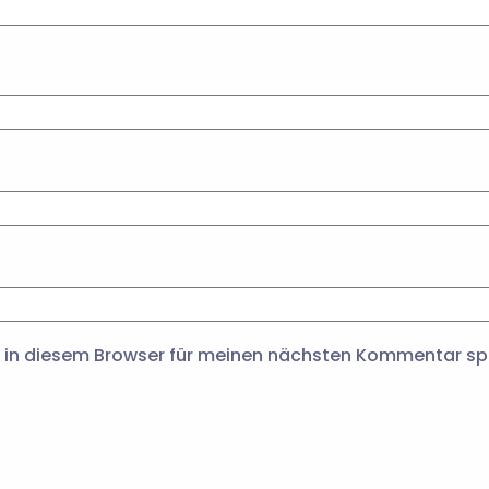
 in diesem Browser für meinen nächsten Kommentar sp