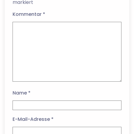
markiert
Kommentar
*
Name
*
E-Mail-Adresse
*