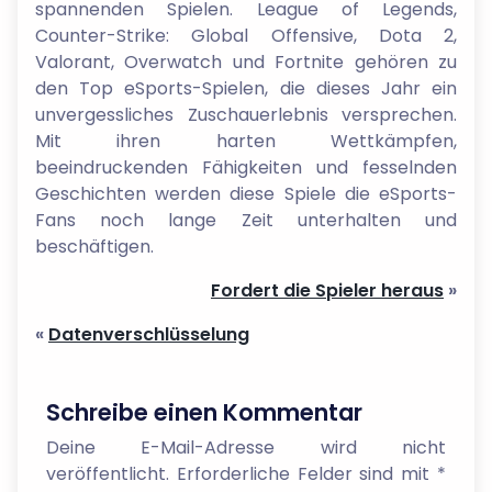
spannenden Spielen. League of Legends,
Counter-Strike: Global Offensive, Dota 2,
Valorant, Overwatch und Fortnite gehören zu
den Top eSports-Spielen, die dieses Jahr ein
unvergessliches Zuschauerlebnis versprechen.
Mit ihren harten Wettkämpfen,
beeindruckenden Fähigkeiten und fesselnden
Geschichten werden diese Spiele die eSports-
Fans noch lange Zeit unterhalten und
beschäftigen.
Fordert die Spieler heraus
»
«
Datenverschlüsselung
Schreibe einen Kommentar
Deine E-Mail-Adresse wird nicht
veröffentlicht.
Erforderliche Felder sind mit
*